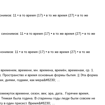
имов: 11 • в то время (17) • в то же время (27) • в то же
синонимов: 11 • в то время (17) • в то же время (27) • в то же
онимов: 11 • в то время (17) • в то же время (27) • в то же
 временем, времени, мн. времена, времён, временам, ср. 1.
.). Пространство и время основные формы бытия. || Эта форма
ми, днями, годами, как мера&#8230; …
омежуток времени, сезон, век; эра, дата.. Горячее время,
 Тяжкая была година. В старинны годы люди были совсем не
игу в один присест. Время&#8230; …