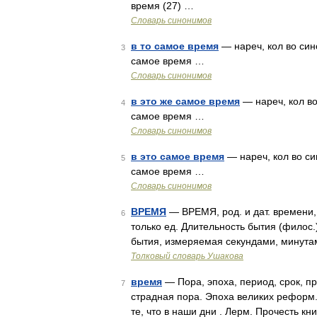
время (27) …
Словарь синонимов
в то самое время
— нареч, кол во синон
3
самое время …
Словарь синонимов
в это же самое время
— нареч, кол во 
4
самое время …
Словарь синонимов
в это самое время
— нареч, кол во син
5
самое время …
Словарь синонимов
ВРЕМЯ
— ВРЕМЯ, род. и дат. времени,
6
только ед. Длительность бытия (филос
бытия, измеряемая секундами, минута
Толковый словарь Ушакова
время
— Пора, эпоха, период, срок, пр
7
страдная пора. Эпоха великих реформ.
те, что в наши дни . Лерм. Прочесть кн