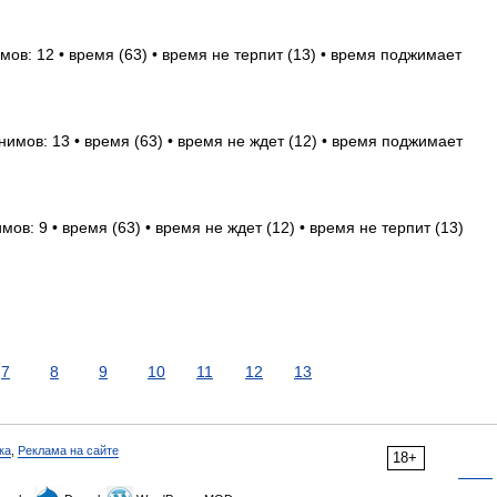
ов: 12 • время (63) • время не терпит (13) • время поджимает
имов: 13 • время (63) • время не ждет (12) • время поджимает
ов: 9 • время (63) • время не ждет (12) • время не терпит (13)
7
8
9
10
11
12
13
ка
,
Реклама на сайте
18+