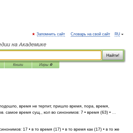
Запомнить сайт
Словарь на свой сайт
RU
едии на Академике
Найти!
Книги
Игры ⚽
подошло, время не терпит, пришло время, пора, время,
. самое время сущ., кол во синонимов: 7 • время (63) • …
инонимов: 17 • в то время (17) • в то время как (17) • в то же