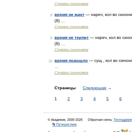
Словарь синонимов
время не ждет
— нареч, кол во синоним
8
(8) …
Словарь синонимов
время не терпит
— нареч, кол во синон
9
(8) …
Словарь синонимов
время подошло
— сущ., кол во синоним
10
…
Словарь синонимов
Страницы
Следующая
→
1
2
3
4
5
6
© Академик, 2000-2026
Обратная связь:
Техподдерж
👣 Путешествия