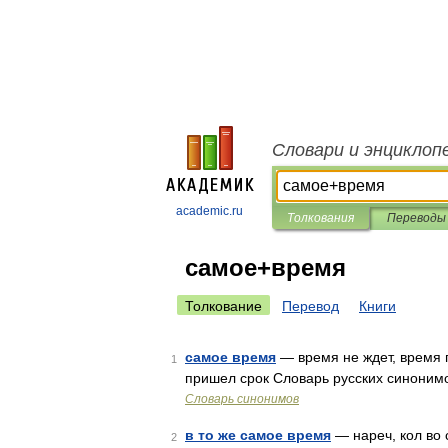
Словари и энциклоп
academic.ru
Толкования
Переводы
самое+время
Толкование
Перевод
Книги
самое время
— время не ждет, время 
1
пришел срок Словарь русских синонимов
Словарь синонимов
в то же самое время
— нареч, кол во с
2